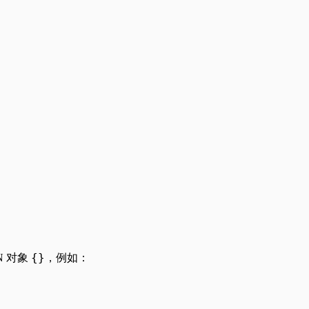
{}
N 对象
，例如：