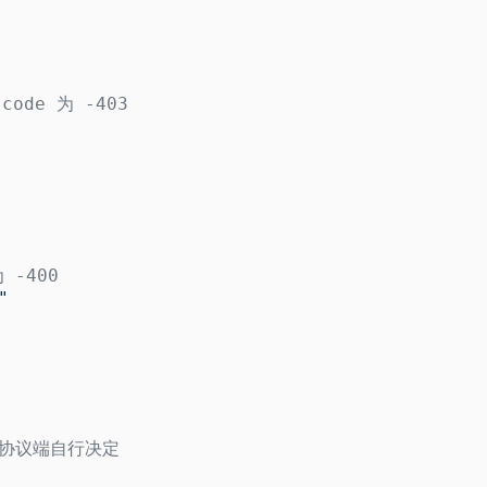
ode 为 -403
 -400
"
 由协议端自行决定