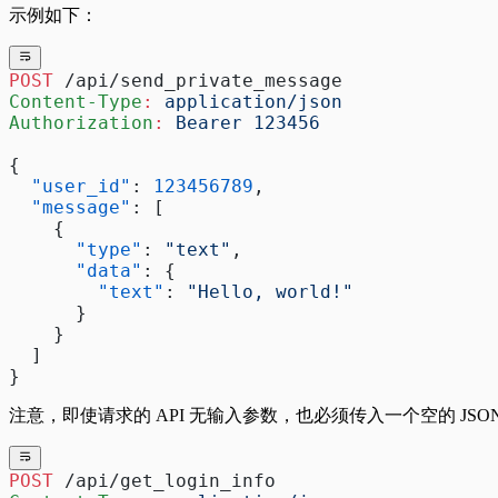
示例如下：
POST
 /api/send_private_message
Content-Type
:
 application/json
Authorization
:
 Bearer 123456
{
  "user_id"
: 
123456789
,
  "message"
: [
    {
      "type"
: 
"text"
,
      "data"
: {
        "text"
: 
"Hello, world!"
      }
    }
  ]
}
注意，即使请求的 API 无输入参数，也必须传入一个空的 JSO
POST
 /api/get_login_info