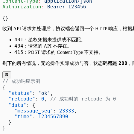
Content-Type
:
 application/json
Authorization
:
 Bearer 123456
{}
收到 API 请求并处理后，协议端会返回一个 HTTP 响应，根
401
：鉴权凭据未提供或不匹配。
404
：请求的 API 不存在。
415
：POST 请求的 Content-Type 不支持。
200
剩下的所有情况，无论操作实际成功与否，状态码
都是
，
// 成功响应示例
{
  "status"
: 
"ok"
,
  "retcode"
: 
0
, 
// 成功时的 retcode 为 0
  "data"
: {
    "message_seq"
: 
23333
,
    "time"
: 
1234567890
  }
}