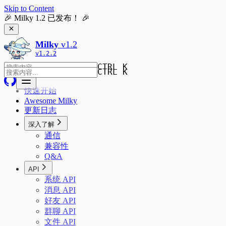
Skip to Content
🎉 Milky 1.2 已发布！ 🎉
Milky
v
1.2
v
1.2.2
CTRL K
CTRL K
快速开始
Awesome Milky
更新日志
深入了解
通信
兼容性
Q&A
API
系统 API
消息 API
好友 API
群聊 API
文件 API