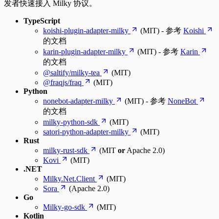
发者快速接入 Milky 协议。
TypeScript
koishi-plugin-adapter-milky
(MIT) - 参考
Koishi
的文档
karin-plugin-adapter-milky
(MIT) - 参考
Karin
的文档
@saltify/milky-tea
(MIT)
@fraqjs/fraq
(MIT)
Python
nonebot-adapter-milky
(MIT) - 参考
NoneBot
的文档
milky-python-sdk
(MIT)
satori-python-adapter-milky
(MIT)
Rust
milky-rust-sdk
(MIT
or
Apache 2.0)
Kovi
(MIT)
.NET
Milky.Net.Client
(MIT)
Sora
(Apache 2.0)
Go
Milky-go-sdk
(MIT)
Kotlin