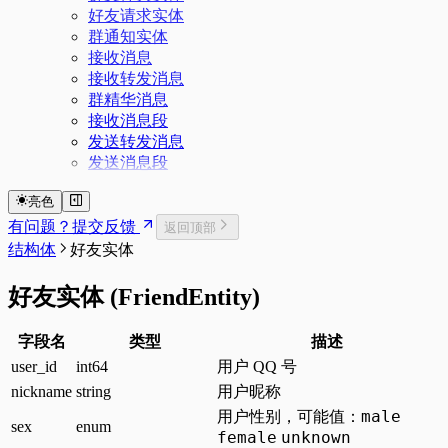
好友请求实体
群通知实体
接收消息
接收转发消息
群精华消息
接收消息段
发送转发消息
发送消息段
亮色
有问题？提交反馈
返回顶部
结构体
好友实体
好友实体
(
FriendEntity
)
字段名
类型
描述
user_id
int64
用户 QQ 号
nickname
string
用户昵称
male
用户性别，可能值：
sex
enum
female
unknown